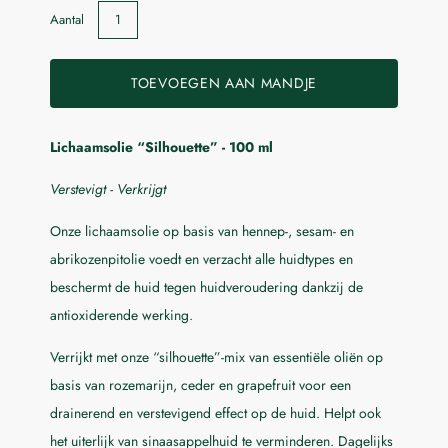
Aantal
TOEVOEGEN AAN MANDJE
Lichaamsolie “Silhouette” - 100 ml
Laat me weten wanneer dit product beschikbaar is:
Verstevigt - Verkrijgt
Indienen
Onze lichaamsolie op basis van hennep-, sesam- en
abrikozenpitolie voedt en verzacht alle huidtypes en
beschermt de huid tegen huidveroudering dankzij de
antioxiderende werking.
Verrijkt met onze “silhouette”-mix van essentiële oliën op
basis van rozemarijn, ceder en grapefruit voor een
drainerend en verstevigend effect op de huid. Helpt ook
het uiterlijk van sinaasappelhuid te verminderen. Dagelijks