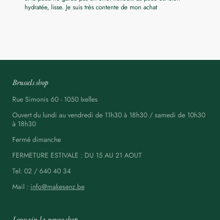
hydratée, lisse. Je suis très contente de mon achat
Brussels shop
Rue Simonis 60 - 1050 Ixelles
Ouvert du lundi au vendredi de 11h30 à 18h30 / samedi de 10h30
à 18h30
Fermé dimanche
FERMETURE ESTIVALE : DU 15 AU 21 AOUT
Tel: 02 / 640 40 34
Mail :
info@makesenz.be
Louvain-la-neuve shop