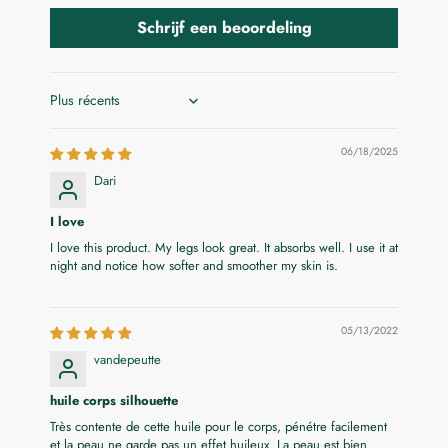
Schrijf een beoordeling
Sort by
06/18/2025
Dari
I love
I love this product. My legs look great. It absorbs well. I use it at
night and notice how softer and smoother my skin is.
05/13/2022
vandepeutte
huile corps silhouette
Très contente de cette huile pour le corps, pénétre facilement
et la peau ne garde pas un effet huileux. La peau est bien