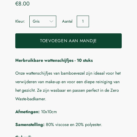
€8.00
Selecteer
Kleur:
Aantal
de
variant
drop-
TOEVOEGEN AAN MANDJE
down
lijst
Herbruikbare wattenschijfjes - 10 stuks
Laat me weten wanneer dit product beschikbaar is:
Onze wattenschijfjes van bamboevezel zijn ideaal voor het
Indienen
verwijderen van make-up en voor een diepe reiniging van
het gezicht. Ze zijn wasbaar en passen perfect in de Zero
Waste-badkamer.
Afmetingen:
10x10cm
Samenstelling:
80% viscose en 20% polyester.