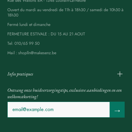
Rue des Wallons 8A - 1348 Louvain-La-Neuve
Ouvert du mardi au vendredi de 11h à 18h30 / samedi de 10h30 à
18h30
Fermé lundi et dimanche
FERMETURE ESTIVALE : DU 15 AU 21 AOUT
Tel: 010/65 99 50
Mail : shoplln@makesenz.be
Infos pratiques
Ontvang onze huidverzorgingstips, exclusieve aanbiedingen en een
welkomstkorting!
→