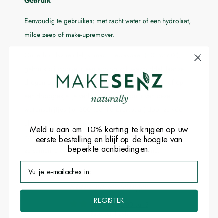
Gebruik
Eenvoudig te gebruiken: met zacht water of een hydrolaat,
milde zeep of make-upremover.
Onderhoudsvriendelijk: machinewasbaar (40° tot 60°),
gebruik bij voorkeur een ecologisch wasmiddel, laat ze
drogen op een delicaat programma in de droger of op
een droogrekje. Je verlengt de levensduur van deze
wattenschijfjes (tot 300 keer herbruikbaar) door ze vóór
elke wasbeurt te spoelen in warm water met een beetje
Meld u aan om 10% korting te krijgen op uw
zwarte zeep. Steek ze vervolgens in een wasnetje zonder
eerste bestelling en blijf op de hoogte van
beperkte aanbiedingen.
ze samen te drukken en dan in de wasmachine.
Klantenbeoordelingen
REGISTER
5.00 sur 5
Basé sur 1 avis