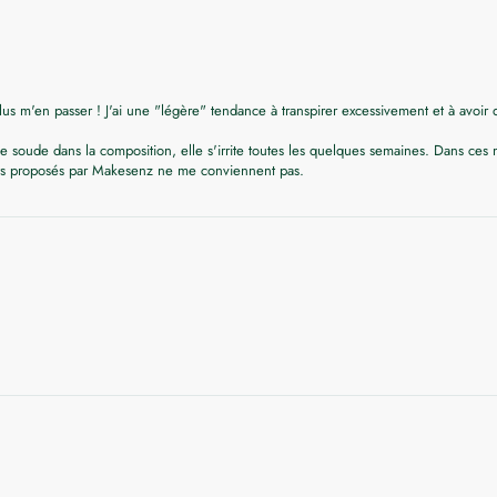
plus m'en passer ! J'ai une "légère" tendance à transpirer excessivement et à avo
de soude dans la composition, elle s'irrite toutes les quelques semaines. Dans ce
nts proposés par Makesenz ne me conviennent pas.