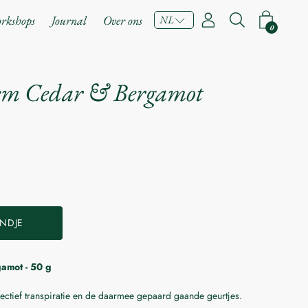
rkshops
Journal
Over ons
NL
Open de zoekb
0
em Cedar & Bergamot
NDJE
amot - 50 g
chikbaar is:
ectief transpiratie en de daarmee gepaard gaande geurtjes.
Indienen