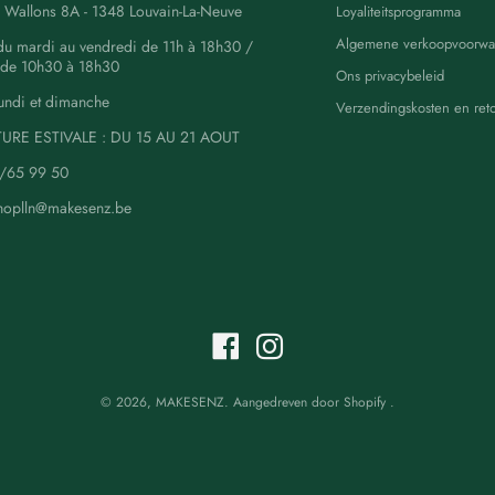
 Wallons 8A - 1348 Louvain-La-Neuve
Loyaliteitsprogramma
Algemene verkoopvoorwa
du mardi au vendredi de 11h à 18h30 /
 de 10h30 à 18h30
Ons privacybeleid
undi et dimanche
Verzendingskosten en ret
URE ESTIVALE : DU 15 AU 21 AOUT
0/65 99 50
shoplln@makesenz.be
© 2026,
MAKESENZ
.
Aangedreven door
Shopify
.