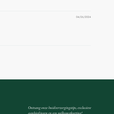
04/26/2024
Ontvang onze huidverzorgingstips, exclusieve
aanbiedingen en een welkomstkorting!