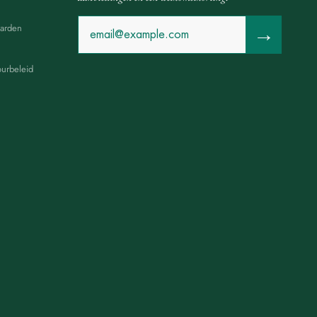
arden
→
ourbeleid