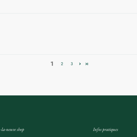
1
2
3
-la-neuve shop
Infos pratiques