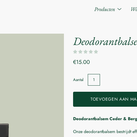
Producten
Geef
Wo
het
submenu
weer
Deodorantbals
€15.00
Aantal
TOEVOEGEN AAN MA
Deodorantbalsem Ceder & Berg
Laat me weten wanneer dit product bes
Onze deodorantbalsem bestrijdt eff