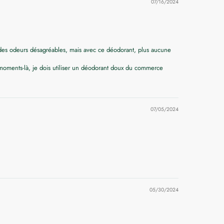
07/16/2024
ir des odeurs désagréables, mais avec ce déodorant, plus aucune
s moments-là, je dois utiliser un déodorant doux du commerce
07/05/2024
05/30/2024