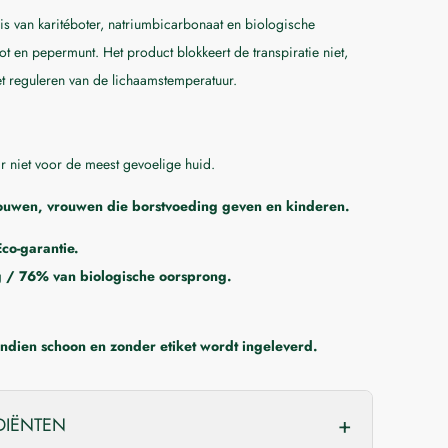
s van karitéboter, natriumbicarbonaat en biologische
t en pepermunt. Het product blokkeert de transpiratie niet,
et reguleren van de lichaamstemperatuur.
ar niet voor de meest gevoelige huid.
rouwen, vrouwen die borstvoeding geven en kinderen.
Eco-garantie.
g / 76% van biologische oorsprong.
 indien schoon en zonder etiket wordt ingeleverd.
DIËNTEN