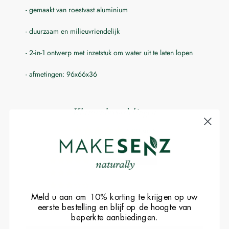
- gemaakt van roestvast aluminium
Indienen
- duurzaam en milieuvriendelijk
- 2-in-1 ontwerp met inzetstuk om water uit te laten lopen
- afmetingen: 96x66x36
Klantenbeoordelingen
5.00 sur 5
Basé sur 1 avis
1
0
0
Meld u aan om 10% korting te krijgen op uw
0
eerste bestelling en blijf op de hoogte van
0
beperkte aanbiedingen.