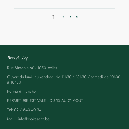
1
2
Brussels shop
Rue Simonis 60 - 1050 Ixelles
Ouvert du lundi au vendredi de 11h30 à 18h30 / samedi de 10h30
à 18h30
Fermé dimanche
FERMETURE ESTIVALE : DU 15 AU 21 AOUT
Tel: 02 / 640 40 34
Mail :
info@makesenz.be