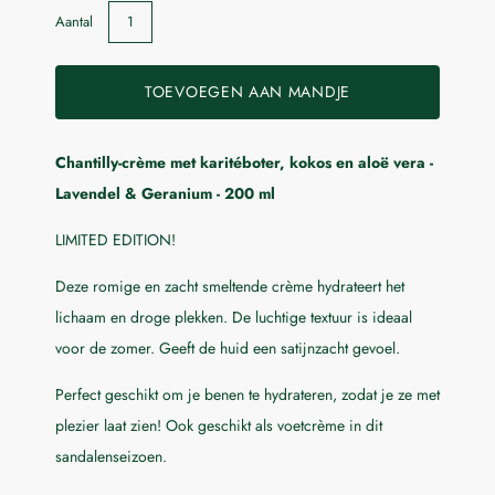
Aantal
TOEVOEGEN AAN MANDJE
Chantilly-crème met karitéboter, kokos en aloë vera -
Laat me weten wanneer dit product beschikbaar is:
Lavendel & Geranium - 200 ml
Indienen
LIMITED EDITION!
Deze romige en zacht smeltende crème hydrateert het
lichaam en droge plekken. De luchtige textuur is ideaal
voor de zomer. Geeft de huid een satijnzacht gevoel.
Perfect geschikt om je benen te hydrateren, zodat je ze met
plezier laat zien! Ook geschikt als voetcrème in dit
sandalenseizoen.