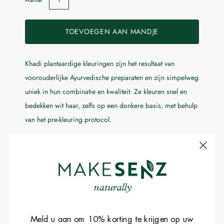
TOEVOEGEN AAN MANDJE
Khadi plantaardige kleuringen zijn het resultaat van
Laat me weten wanneer dit product beschikbaar is:
voorouderlijke Ayurvedische preparaten en zijn simpelweg
uniek in hun combinatie en kwaliteit. Ze kleuren snel en
Indienen
bedekken wit haar, zelfs op een donkere basis, met behulp
van het pre-kleuring protocol.
Bereid de kleur door 50 g poeder te mengen met 200 ml
water van 50°C. Breng het mengsel terwijl het nog warm is
aan op het haar en laat het 30 minuten tot 2 uur intrekken.
Spoel grondig uit met water en droog je haar.
Het resultaat is een warm, intens, door de zon gekust
blond haar.
Meld u aan om 10% korting te krijgen op uw