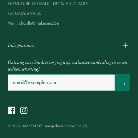
FERMETURE ESTIVALE : DU 15 AU 21 AOUT
Tel: 010/65 99 50
Mail : shoplln@makesenz.be
Infos pratiques
Ontvang onze huidverzorgingstips, exclusieve aanbiedingen en een
welkomstkorting!
→
© 2026,
MAKESENZ
.
Aangedreven door
Shopify
.