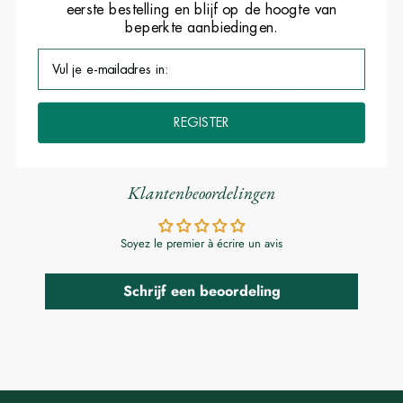
eerste bestelling en blijf op de hoogte van
Maakt het haar niet lichter! Aanbrengen op blond en/of wit
beperkte aanbiedingen.
haar.
INCI: Cassia auriculata blad, Lawsonia Inermis blad
REGISTER
100gr
Klantenbeoordelingen
Soyez le premier à écrire un avis
Schrijf een beoordeling