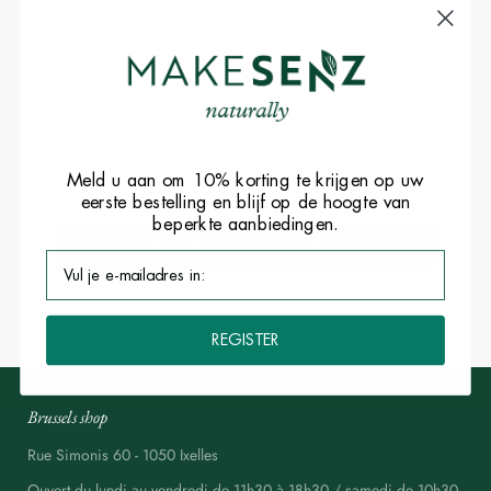
Recyclebaar.
Indienen
500 ml.
Klantenbeoordelingen
Meld u aan om 10% korting te krijgen op uw
Soyez le premier à écrire un avis
eerste bestelling en blijf op de hoogte van
beperkte aanbiedingen.
Schrijf een beoordeling
REGISTER
Brussels shop
Rue Simonis 60 - 1050 Ixelles
Ouvert du lundi au vendredi de 11h30 à 18h30 / samedi de 10h30