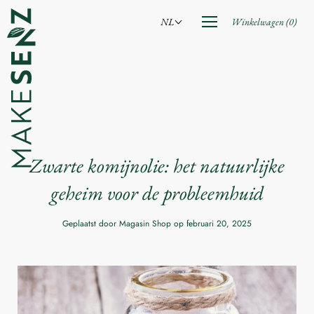
Ga
naar
Open
NL
Winkelwagen
(
0
)
het
inhoud
navigatiemenu
Zwarte komijnolie: het natuurlijke
geheim voor de probleemhuid
Geplaatst door Magasin Shop op
februari 20, 2025