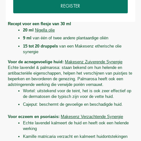
REGISTER
Meng Nigella olie, alleen of met een andere plantaardige olie, met 
een van onze synergieën van essentiële oliën. 
Recept voor een flesje van 30 ml 
20 ml 
Nigella olie
9 ml
 van één of twee andere plantaardige oliën
15 tot 20 druppels
 van een Makesenz etherische olie 
synergie
Voor de acnegevoelige huid:
Makesenz Zuiverende Synergie
Echte lavendel & palmarosa: staan bekend om hun helende en 
antibacteriële eigenschappen, helpen het verschijnen van puistjes te 
beperken en bevorderen de genezing. Palmarosa heeft ook een 
adstringerende werking die verwijde poriën vernauwt.
Wortel: uitstekend voor de teint, het is ook zeer effectief op 
de dermatosen die typisch zijn voor de vette huid.
Cajeput: beschermt de gevoelige en beschadigde huid.
Voor eczeem en psoriasis:
Makesenz Verzachtende Synergie
Echte lavendel kalmeert de huid en heeft ook een helende 
werking
Kamille matricaria verzacht en kalmeert huidontstekingen