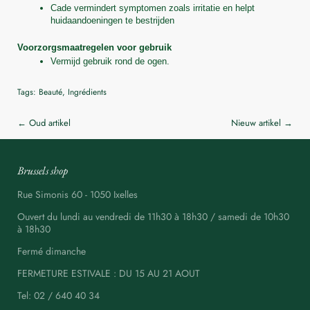
Cade vermindert symptomen zoals irritatie en helpt 
huidaandoeningen te bestrijden
Voorzorgsmaatregelen voor gebruik
Vermijd gebruik rond de ogen.
Tags:
Beauté
,
Ingrédients
←
Oud artikel
Nieuw artikel
→
Brussels shop
Rue Simonis 60 - 1050 Ixelles
Ouvert du lundi au vendredi de 11h30 à 18h30 / samedi de 10h30
à 18h30
Fermé dimanche
FERMETURE ESTIVALE : DU 15 AU 21 AOUT
Tel: 02 / 640 40 34